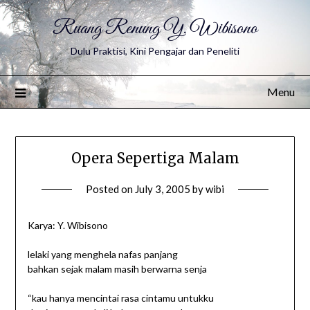
Ruang Renung Y. Wibisono
Dulu Praktisi, Kini Pengajar dan Peneliti
Menu
Opera Sepertiga Malam
Posted on
July 3, 2005
by
wibi
Karya: Y. Wibisono
lelaki yang menghela nafas panjang
bahkan sejak malam masih berwarna senja
“kau hanya mencintai rasa cintamu untukku