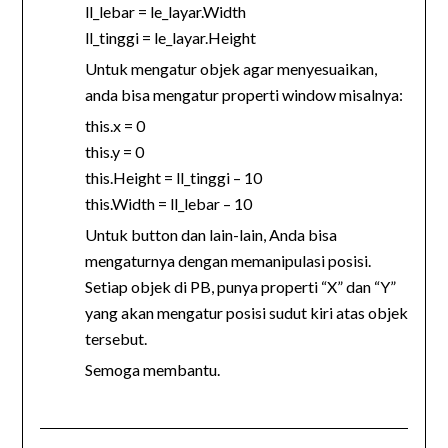
ll_lebar = le_layar.Width
ll_tinggi = le_layar.Height
Untuk mengatur objek agar menyesuaikan,
anda bisa mengatur properti window misalnya:
this.x = 0
this.y = 0
this.Height = ll_tinggi – 10
this.Width = ll_lebar – 10
Untuk button dan lain-lain, Anda bisa
mengaturnya dengan memanipulasi posisi.
Setiap objek di PB, punya properti “X” dan “Y”
yang akan mengatur posisi sudut kiri atas objek
tersebut.
Semoga membantu.