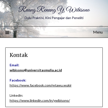
Ruang Renung Y. Wibisono
Dulu Praktisi, Kini Pengajar dan Peneliti
Menu
Kontak
Email:
wibisono@universitasmulia.ac.id
Facebook:
https://www.facebook.com/retawu.wukir
Linkedin:
https://www.linkedin.com/in/ywibisono/