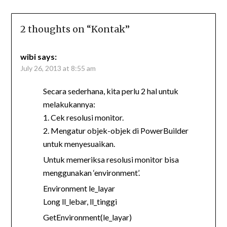
2 thoughts on “
Kontak
”
wibi
says:
July 26, 2013 at 8:55 am
Secara sederhana, kita perlu 2 hal untuk
melakukannya:
1. Cek resolusi monitor.
2. Mengatur objek-objek di PowerBuilder
untuk menyesuaikan.
Untuk memeriksa resolusi monitor bisa
menggunakan ‘environment’.
Environment le_layar
Long ll_lebar, ll_tinggi
GetEnvironment(le_layar)