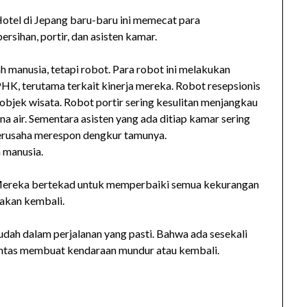
Hotel di Jepang baru-baru ini memecat para
rsihan, portir, dan asisten kamar.
h manusia, tetapi robot. Para robot ini melakukan
HK, terutama terkait kinerja mereka. Robot resepsionis
objek wisata. Robot portir sering kesulitan menjangkau
na air. Sementara asisten yang ada ditiap kamar sering
erusaha merespon dengkur tamunya.
 manusia.
Mereka bertekad untuk memperbaiki semua kekurangan
akan kembali.
 sudah dalam perjalanan yang pasti. Bahwa ada sesekali
k lantas membuat kendaraan mundur atau kembali.