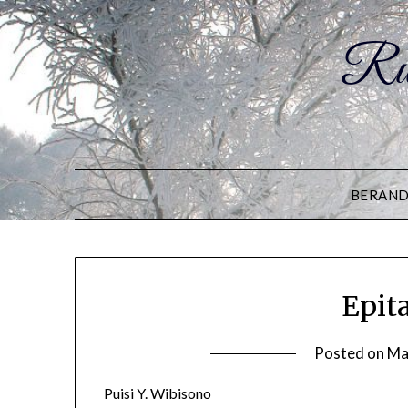
Ru
BERAN
Epit
Posted on
Ma
Puisi Y. Wibisono