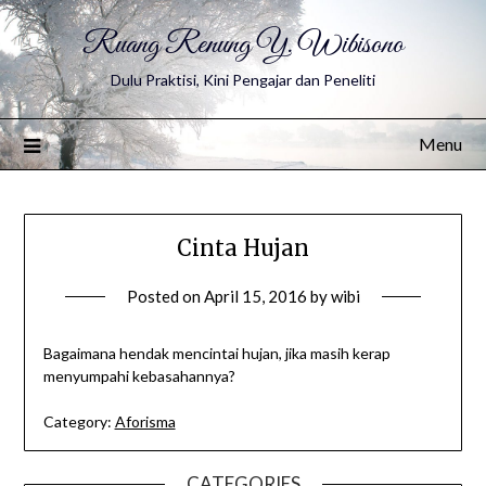
Ruang Renung Y. Wibisono
Dulu Praktisi, Kini Pengajar dan Peneliti
Menu
Cinta Hujan
Posted on
April 15, 2016
by
wibi
Bagaimana hendak mencintai hujan, jika masih kerap
menyumpahi kebasahannya?
Category:
Aforisma
CATEGORIES