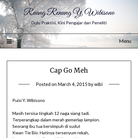
Ruang Renung Y. Wibisono
Dulu Praktisi, Kini Pengajar dan Peneliti
Menu
Cap Go Meh
Posted on
March 4, 2015
by
wibi
Puisi Y. Wibisono
Masih tersisa tingkah 12 naga siang tadi.
Terperangkap dalam merah gemerlap lampion.
Seorang ibu tua bersimpuh di sudut
Kwan Tie Bio. Hatinya tersenyum rekah,