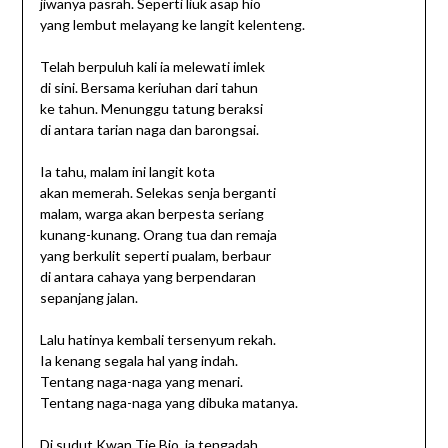
jiwanya pasrah. Seperti liuk asap hio
yang lembut melayang ke langit kelenteng.
Telah berpuluh kali ia melewati imlek
di sini. Bersama keriuhan dari tahun
ke tahun. Menunggu tatung beraksi
di antara tarian naga dan barongsai.
Ia tahu, malam ini langit kota
akan memerah. Selekas senja berganti
malam, warga akan berpesta seriang
kunang-kunang. Orang tua dan remaja
yang berkulit seperti pualam, berbaur
di antara cahaya yang berpendaran
sepanjang jalan.
Lalu hatinya kembali tersenyum rekah.
Ia kenang segala hal yang indah.
Tentang naga-naga yang menari.
Tentang naga-naga yang dibuka matanya.
Di sudut Kwan Tie Bio, ia tengadah