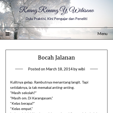
Ruang Renung Y. Wibisono
Dulu Praktisi, Kini Pengajar dan Peneliti
Menu
Bocah Jalanan
Posted on
March 18, 2014
by
wibi
Kulitnya gelap. Rambutnya menantang langit. Tapi
setidaknya, ia tak memakai anting-anting.
“Masih sekolah?”
“Masih om. Di Karangasam.”
“Kelas berapa?”
“Kelas empat.”