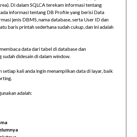
ea). Di dalam SQLCA terekam informasi tentang
 ada informasi tentang DB Profile yang berisi Data
rmasi jenis DBMS, nama database, serta User ID dan
tu baris printah sederhana sudah cukup, dan ini adalah
k membaca data dari tabel di database dan
 sudah didesain di dalam window.
 setiap kali anda ingin menampilkan data di layar, baik
rting.
igunakan adalah:
tama
belumnya
njutnya