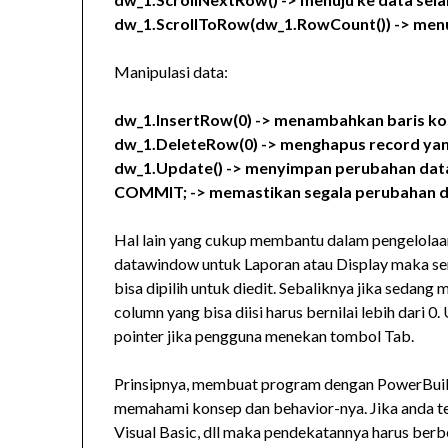
dw_1.ScrollToRow(dw_1.RowCount()) -> menuj
Manipulasi data:
dw_1.InsertRow(0) -> menambahkan baris kos
dw_1.DeleteRow(0) -> menghapus record yan
dw_1.Update() -> menyimpan perubahan dat
COMMIT; -> memastikan segala perubahan dat
Hal lain yang cukup membantu dalam pengelolaan
datawindow untuk Laporan atau Display maka sem
bisa dipilih untuk diedit. Sebaliknya jika seda
column yang bisa diisi harus bernilai lebih dari
pointer jika pengguna menekan tombol Tab.
Prinsipnya, membuat program dengan PowerBuild
memahami konsep dan behavior-nya. Jika anda tel
Visual Basic, dll maka pendekatannya harus berb