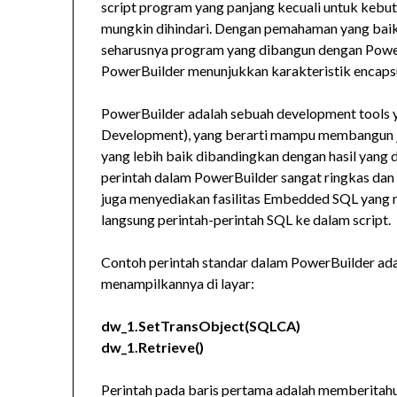
script program yang panjang kecuali untuk kebut
mungkin dihindari. Dengan pemahaman yang baik 
seharusnya program yang dibangun dengan PowerB
PowerBuilder menunjukkan karakteristik encapsul
PowerBuilder adalah sebuah development tools 
Development), yang berarti mampu membangun ja
yang lebih baik dibandingkan dengan hasil yang d
perintah dalam PowerBuilder sangat ringkas dan
juga menyediakan fasilitas Embedded SQL yan
langsung perintah-perintah SQL ke dalam script.
Contoh perintah standar dalam PowerBuilder ada
menampilkannya di layar:
dw_1.SetTransObject(SQLCA)
dw_1.Retrieve()
Perintah pada baris pertama adalah memberitah