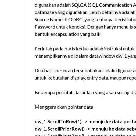
digunakan adalah SQLCA (SQL Communication Ar
database yang digunakan. Lebih detailnya adalah
Source Name di ODBC, yang tentunya berisi info
Password untuk koneksi. Dengan hanya menulis sa
bentuk encapsulation yang baik.
Perintah pada baris kedua adalah instruksi untu
menampilkannya di dalam datawindow dw_1 yang
Dua baris perintah tersebut akan selalu digunakan
untuk kebutuhan display, entry data, maupun repo
Beberapa perintah dasar lain yang akan sering d
Menggerakkan pointer data
dw_1.ScrollToRow(1) -> menuju ke data per
dw_1.ScrollPriorRow() -> menuju ke data se
dw_1.ScrollNextRow() -> menuju ke data sela