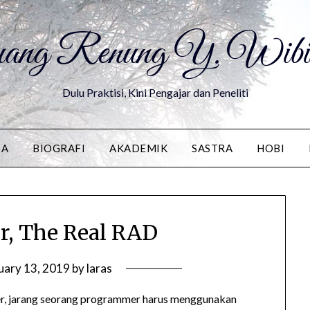
ang Renung Y. Wibis
Dulu Praktisi, Kini Pengajar dan Peneliti
DA
BIOGRAFI
AKADEMIK
SASTRA
HOBI
r, The Real RAD
uary 13, 2019
by
laras
r, jarang seorang programmer harus menggunakan