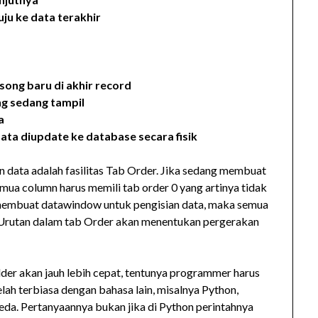
u ke data terakhir
ong baru di akhir record
g sedang tampil
a
a diupdate ke database secara fisik
 data adalah fasilitas Tab Order. Jika sedang membuat
ua column harus memili tab order 0 yang artinya tidak
ng membuat datawindow untuk pengisian data, maka semua
 0. Urutan dalam tab Order akan menentukan pergerakan
er akan jauh lebih cepat, tentunya programmer harus
ah terbiasa dengan bahasa lain, misalnya Python,
eda. Pertanyaannya bukan jika di Python perintahnya