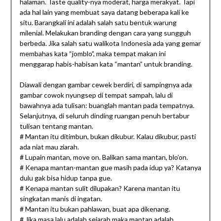
halaman. Taste quality-nya moderat, harga merakyat. Tapi
ada hal lain yang membuat saya datang beberapa kali ke
situ. Barangkali ini adalah salah satu bentuk warung
milenial. Melakukan branding dengan cara yang sungguh
berbeda. Jika salah satu walikota Indonesia ada yang gemar
membahas kata “jomblo”, maka tempat makan ini
menggarap habis-habisan kata “mantan” untuk branding.
Diawali dengan gambar cewek berdiri, di sampingnya ada
gambar cowok nyungsep di tempat sampah, lalu di
bawahnya ada tulisan: buanglah mantan pada tempatnya.
Selanjutnya, di seluruh dinding ruangan penuh bertabur
tulisan tentang mantan.
# Mantan itu ditimbun, bukan dikubur. Kalau dikubur, pasti
ada niat mau ziarah.
# Lupain mantan, move on. Balikan sama mantan, blo’on.
# Kenapa mantan-mantan gue masih pada idup ya? Katanya
dulu gak bisa hidup tanpa gue.
# Kenapa mantan sulit dilupakan? Karena mantan itu
singkatan manis di ingatan.
# Mantan itu bukan pahlawan, buat apa dikenang.
# Jika masa lalu adalah sejarah maka mantan adalah